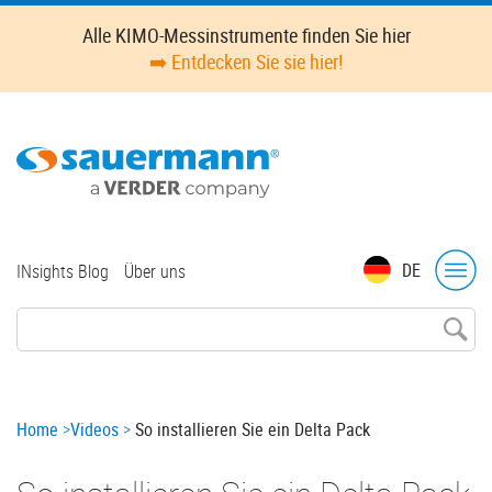
Skip
Alle KIMO-Messinstrumente finden Sie hier
to
➡️ Entdecken Sie sie hier!
main
content
Top
DE
INsights Blog
Über uns
menu
Breadcrumb
Home
Videos
So installieren Sie ein Delta Pack