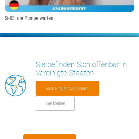
Si-83: die Pumpe warten
Footer
KONDENSATPUMPEN
MESSGERÄTE
Sie befinden Sich offenbar in
INSIGHTS
KONTAKT
Vereinigte Staaten
Go to English (US domain)
Hier bleiben
Footer
Impressum
Cookies
Datenschutzerklärung
Sicherheitsdatenblatt
menu
Herstellergarantie
AGB