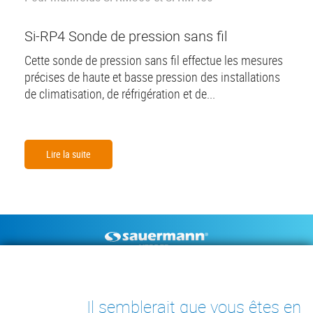
Si-RP4 Sonde de pression sans fil
Cette sonde de pression sans fil effectue les mesures
précises de haute et basse pression des installations
de climatisation, de réfrigération et de...
Lire la suite
Footer
POMPES À CONDENSAT
INSTRUMENTS DE MESURE
DOCUMENTS TECHNIQUES
CONTACT
Il semblerait que vous êtes en