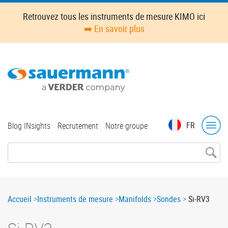
Skip
Retrouvez tous les instruments de mesure KIMO ici
to
➡️ En savoir plus
main
content
Top
FR
Blog INsights
Recrutement
Notre groupe
menu
Breadcrumb
Accueil
Instruments de mesure
Manifolds
Sondes
Si-RV3