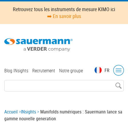
Skip
Retrouvez tous les instruments de mesure KIMO ici
to
➡️ En savoir plus
main
content
Top
FR
Blog INsights
Recrutement
Notre groupe
menu
Breadcrumb
Accueil
INsights
Manifolds numériques : Sauermann lance sa
gamme nouvelle generation