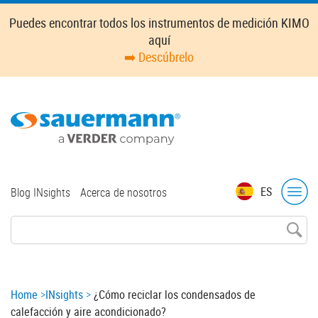
Skip
Puedes encontrar todos los instrumentos de medición KIMO
to
aquí
main
➡️ Descúbrelo
content
Top
ES
Blog INsights
Acerca de nosotros
menu
Breadcrumb
Home
INsights
¿Cómo reciclar los condensados de
calefacción y aire acondicionado?