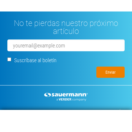
No te pierdas nuestro próximo
artículo
Email
Suscríbase al boletín
Footer
BOMBAS DE CONDENSADOS
INSTRUMENTOS DE MEDICIÓN
DOCUMENTACIÓN TÉCNICA
CONTACTO
INSIGHTS