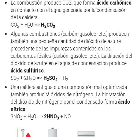
La combustión produce CO2, que forma
ácido carbónico
en contacto con el agua generada por la condensación
de la caldera:
CO
+ H
O =>
H
CO
2
2
2
3
Algunas combustiones (carbón, gasóleo, etc.) producen
también una pequeña cantidad de dióxido de azufre
procedente de las impurezas contenidas en los
carburantes fósiles (carbón, gasóleo, etc.). La dilución del
dióxido de azufre en el agua de condensación produce
ácido sulfúrico
:
SO
+ 2H
O =>
H
SO
+ H
2
2
2
4
2
Una caldera antigua o una combustión mal optimizada
también producirá óxidos de nitrógeno. La hidratación
del dióxido de nitrógeno por el condensado forma
ácido
nítrico
:
3NO
+ H
O =>
2HNO
+ NO
2
2
3