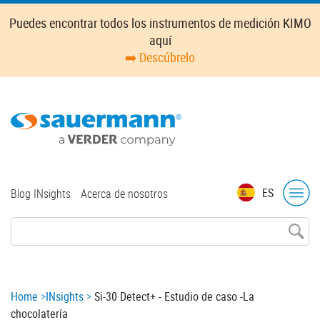
Skip
Puedes encontrar todos los instrumentos de medición KIMO
to
aquí
main
➡️ Descúbrelo
content
Top
ES
Blog INsights
Acerca de nosotros
menu
Breadcrumb
Home
INsights
Si-30 Detect+ - Estudio de caso -La
chocolatería