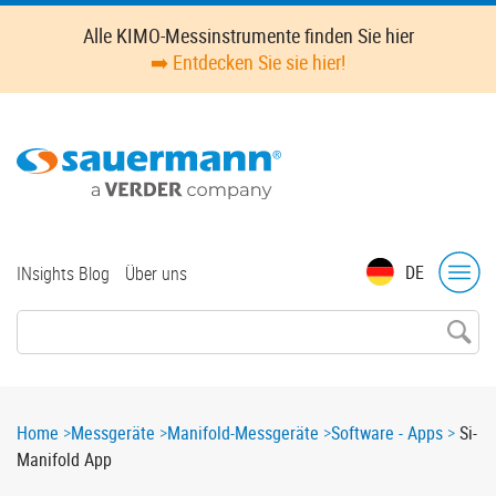
Skip
Alle KIMO-Messinstrumente finden Sie hier
to
➡️ Entdecken Sie sie hier!
main
content
Top
DE
INsights Blog
Über uns
menu
Breadcrumb
Home
Messgeräte
Manifold-Messgeräte
Software - Apps
Si-
Manifold App