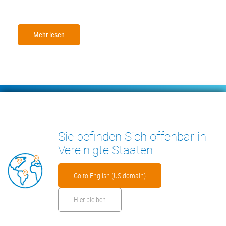
Mehr lesen
Footer
KONDENSATPUMPEN
MESSGERÄTE
Sie befinden Sich offenbar in
INSIGHTS
KONTAKT
Vereinigte Staaten
Go to English (US domain)
Hier bleiben
Footer
Impressum
Cookies
Datenschutzerklärung
Sicherheitsdatenblatt