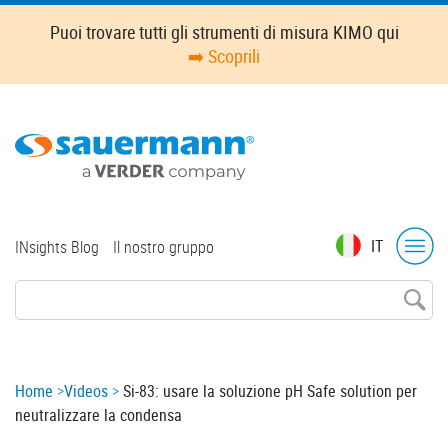
Skip
Puoi trovare tutti gli strumenti di misura KIMO qui
to
➡️ Scoprili
main
content
Top
IT
INsights Blog
Il nostro gruppo
menu
Breadcrumb
Home
Videos
Si-83: usare la soluzione pH Safe solution per
neutralizzare la condensa