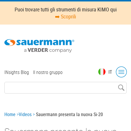
Skip
Puoi trovare tutti gli strumenti di misura KIMO qui
to
➡️ Scoprili
main
content
Top
IT
INsights Blog
Il nostro gruppo
menu
Breadcrumb
Home
Videos
Sauermann presenta la nuova Si-20