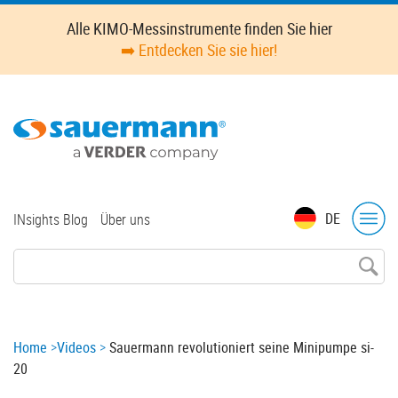
Skip
Alle KIMO-Messinstrumente finden Sie hier
to
➡️ Entdecken Sie sie hier!
main
content
Top
DE
INsights Blog
Über uns
menu
Breadcrumb
Home
Videos
Sauermann revolutioniert seine Minipumpe si-
20