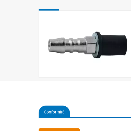
Conformità
(active
tab)