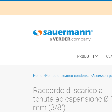
Skip
to
main
content
Main
PRODOTTI
CE
navigation
Breadcrumb
Home
Pompe di scarico condensa
Accessori p
Raccordo di scarico a
tenuta ad espansione Ø 
mm (3/8")