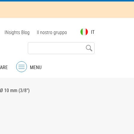
Top
IT
INsights Blog
Il nostro gruppo
menu
TARE
MENU
Menu
 Ø 10 mm (3/8")