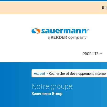
Skip
Re
to
main
content
Main
PRODUITS
navigation
Breadcrumb
Accueil
Recherche et développement interne
Notre groupe
Sauermann Group