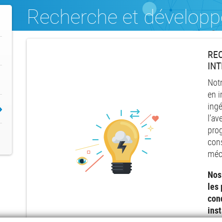
Recherche et développ
RE
IN
Not
en i
ingé
l’av
prog
cons
méc
Nos
les
con
inst