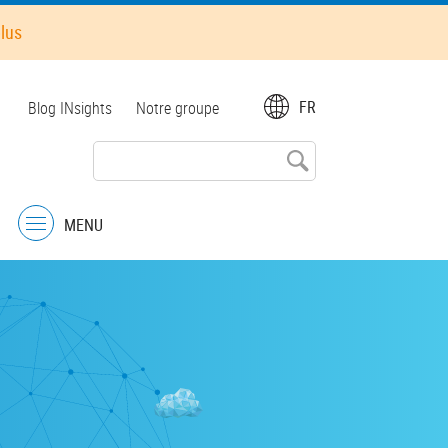
plus
Top
FR
Blog INsights
Notre groupe
menu
MENU
Menu