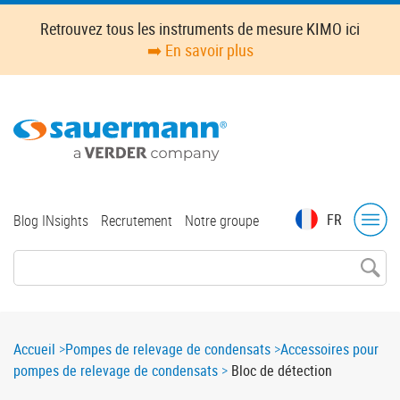
Skip
Retrouvez tous les instruments de mesure KIMO ici
to
➡️ En savoir plus
main
content
Top
FR
Blog INsights
Recrutement
Notre groupe
menu
Breadcrumb
Accueil
Pompes de relevage de condensats
Accessoires pour
pompes de relevage de condensats
Bloc de détection