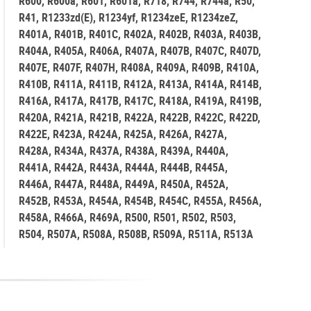
R600, R600a, R601, R601a, R718, R744, R744a, R50,
R41, R1233zd(E), R1234yf, R1234zeE, R1234zeZ,
R401A, R401B, R401C, R402A, R402B, R403A, R403B,
R404A, R405A, R406A, R407A, R407B, R407C, R407D,
R407E, R407F, R407H, R408A, R409A, R409B, R410A,
R410B, R411A, R411B, R412A, R413A, R414A, R414B,
R416A, R417A, R417B, R417C, R418A, R419A, R419B,
R420A, R421A, R421B, R422A, R422B, R422C, R422D,
R422E, R423A, R424A, R425A, R426A, R427A,
R428A, R434A, R437A, R438A, R439A, R440A,
R441A, R442A, R443A, R444A, R444B, R445A,
R446A, R447A, R448A, R449A, R450A, R452A,
R452B, R453A, R454A, R454B, R454C, R455A, R456A,
R458A, R466A, R469A, R500, R501, R502, R503,
R504, R507A, R508A, R508B, R509A, R511A, R513A