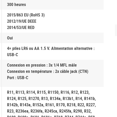
300 heures
2015/863 EU (RoHS 3)
2012/19/UE DEEE
2014/53/UE RED
Oui
4× piles LR6 ou AA 1.5 V. Alimentation alternative :
USB-C
Connexion en pression :
3x 1/4 MFL mâle
Connexion en température :
2x câble jack (CTN)
Port :
USB-C
R11, R113, R114, R115, R1150, R116, R12, R123,
R124, R125, R1270, R13, R134a, R13b1, R14, R141b,
R142b, R143a, R152a, R161, R170, R218, R22, R227,
R23, R236ea, R236fa, R245ca, R245fa, R290, R32,