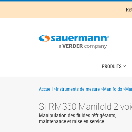
Skip
Re
to
main
content
Main
PRODUITS
navigation
Breadcrumb
Accueil
Instruments de mesure
Manifolds
Man
Si-RM350 Manifold 2 voi
Manipulation des fluides réfrigérants,
maintenance et mise en service