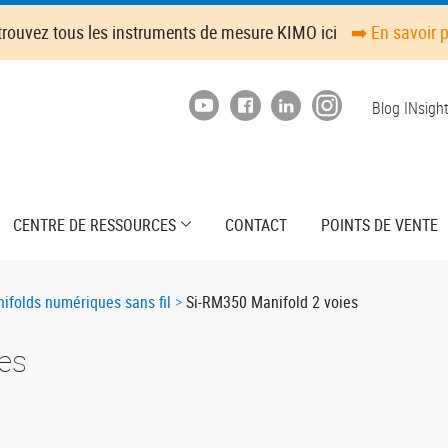
trouvez tous les instruments de mesure KIMO ici
➡️ En savoir 
Top
Blog INsigh
menu
CENTRE DE RESSOURCES
CONTACT
POINTS DE VENTE
ifolds numériques sans fil
Si-RM350 Manifold 2 voies
es