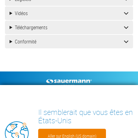
Vidéos
Téléchargements
Conformité
Footer
POMPES À CONDENSAT
INSTRUMENTS DE MESURE
DOCUMENTS TECHNIQUES
CONTACT
Il semblerait que vous êtes en
INSIGHTS
États-Unis
Aller sur English (US domain)