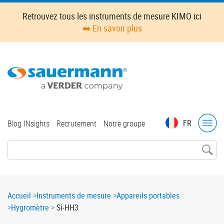
Skip
Retrouvez tous les instruments de mesure KIMO ici
to
➡️ En savoir plus
main
content
Top
FR
Blog INsights
Recrutement
Notre groupe
menu
Breadcrumb
Accueil
Instruments de mesure
Appareils portables
Hygromètre
Si-HH3