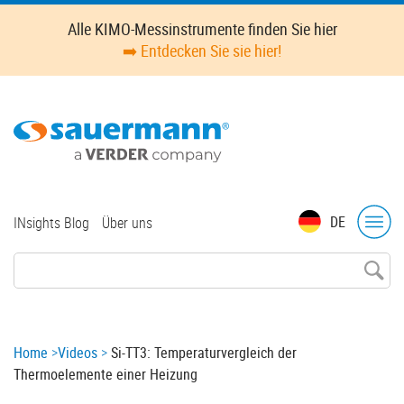
Skip
Alle KIMO-Messinstrumente finden Sie hier
to
➡️ Entdecken Sie sie hier!
main
content
Top
DE
INsights Blog
Über uns
menu
Breadcrumb
Home
Videos
Si-TT3: Temperaturvergleich der
Thermoelemente einer Heizung