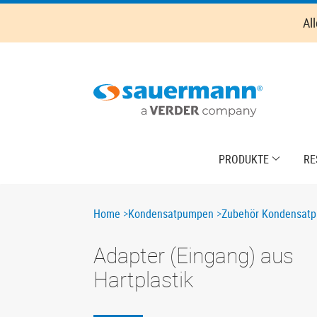
Skip
Al
to
main
content
Main
PRODUKTE
RE
navigation
Breadcrumb
Home
Kondensatpumpen
Zubehör Kondensat
Adapter (Eingang) aus
Hartplastik