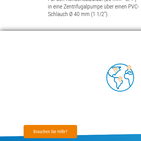
in eine Zentrifugalpumpe über einen PVC-
Schlauch Ø 40 mm (1 1/2'').
Mehr lesen
Foo
KOND
INSIG
Footer
Brauchen Sie Hilfe?
Impressum
Cookies
Datenschutzerklärung
Sicherheits