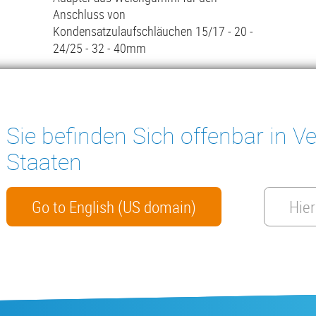
Anschluss von
Kondensatzulaufschläuchen 15/17 - 20 -
24/25 - 32 - 40mm
Mehr lesen
Sie befinden Sich offenbar in Ve
Staaten
ter
ENSATPUMPEN
MESSGERÄTE
Go to English (US domain)
Hier
HTS
KONTAKT
datenblatt
Herstellergarantie
AGB