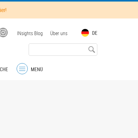
ier!
Top
DE
INsights Blog
Über uns
menu
CHE
MENÜ
Menu