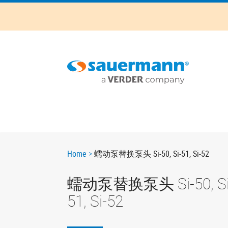
Skip
to
main
content
Main
navigation
Breadcrumb
Home
蠕动泵替换泵头 Si-50, Si-51, Si-52
蠕动泵替换泵头 Si-50, Si
51, Si-52