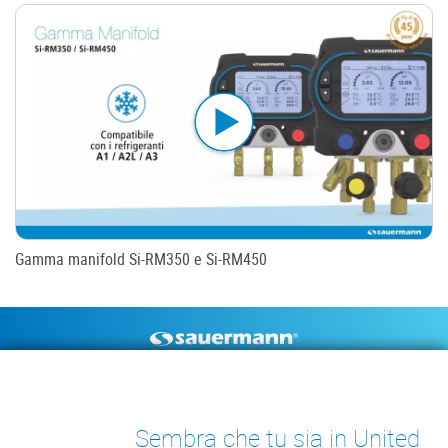
Gamma manifold Si-RM350 e Si-RM450
Footer
POMPE DI SCARICO
STRUMENTI DI MISURA
CONDENSA
DOCUMENTAZIONE TECNICA
Sembra che tu sia in United