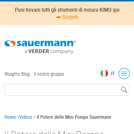
Skip
Puoi trovare tutti gli strumenti di misura KIMO qui
to
➡️ Scoprili
main
content
Top
IT
INsights Blog
Il nostro gruppo
menu
Breadcrumb
Home
Videos
Il Potere delle Mini Pompe Sauermann