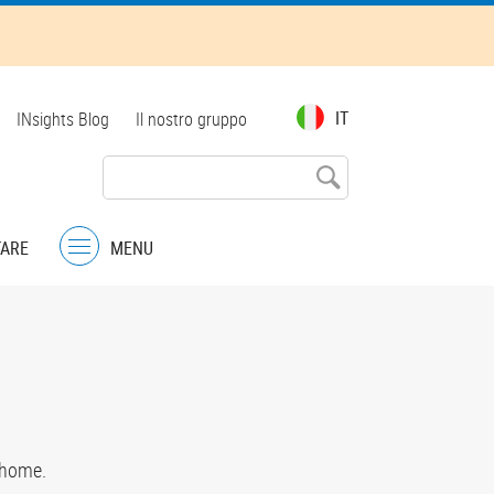
Top
IT
INsights Blog
Il nostro gruppo
menu
TARE
MENU
Menu
 home.