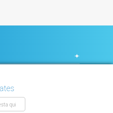
IT
tates
sta qui