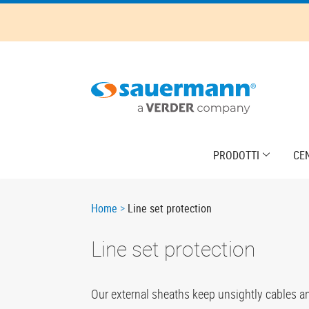
Skip
to
main
content
Main
PRODOTTI
CE
navigation
Breadcrumb
Home
Line set protection
Line set protection
Our external sheaths keep unsightly cables a