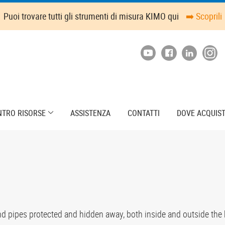
Puoi trovare tutti gli strumenti di misura KIMO qui
➡️ Scoprili
NTRO RISORSE
ASSISTENZA
CONTATTI
DOVE ACQUIS
nd pipes protected and hidden away, both inside and outside the