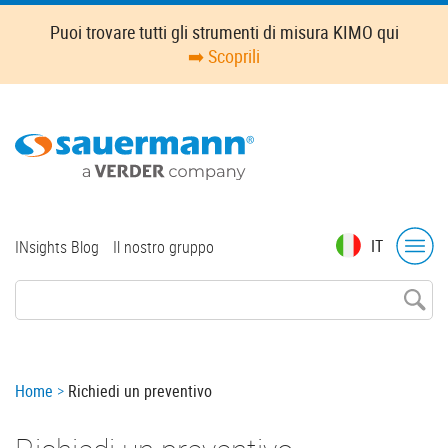
Skip
Puoi trovare tutti gli strumenti di misura KIMO qui
to
➡️ Scoprili
main
content
Top
IT
INsights Blog
Il nostro gruppo
menu
Breadcrumb
Home
Richiedi un preventivo