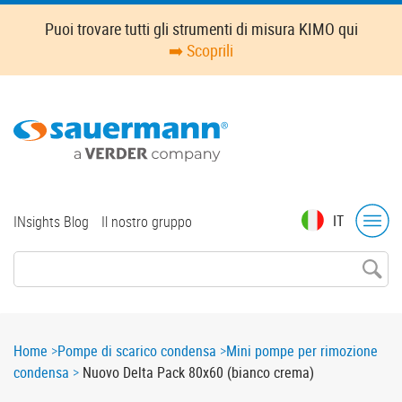
Skip
Puoi trovare tutti gli strumenti di misura KIMO qui
to
➡️ Scoprili
main
content
Top
IT
INsights Blog
Il nostro gruppo
menu
Breadcrumb
Home
Pompe di scarico condensa
Mini pompe per rimozione
condensa
Nuovo Delta Pack 80x60 (bianco crema)