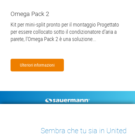
Omega Pack 2
Kit per mini-split pronto per il montaggio Progettato
per essere collocato sotto il condizionatore d’aria a
parete, l’Omega Pack 2 è una soluzione...
Ulteriori informazioni
Footer
POMPE DI SCARICO
STRUMENTI DI MISURA
CONDENSA
DOCUMENTAZIONE TECNICA
Sembra che tu sia in United