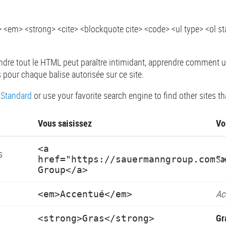
> <em> <strong> <cite> <blockquote cite> <code> <ul type> <ol sta
ndre tout le HTML peut paraître intimidant, apprendre comment uti
s pour chaque balise autorisée sur ce site.
 Standard
or use your favorite search engine to find other sites t
Vous saisissez
Vo
<a
s
Sa
href="https://sauermanngroup.com"
Group</a>
Ac
<em>Accentué</em>
Gr
<strong>Gras</strong>