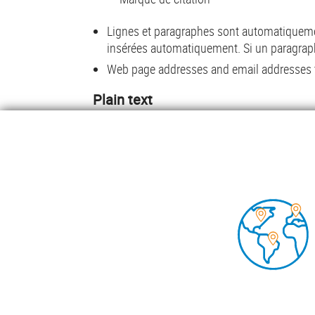
Lignes et paragraphes sont automatiquemen
insérées automatiquement. Si un paragraph
Web page addresses and email addresses tu
Plain text
Aucune balise HTML autorisée.
Lignes et paragraphes sont automatiquemen
insérées automatiquement. Si un paragraph
Web page addresses and email addresses tu
Foo
POMP
DOCU
INSIG