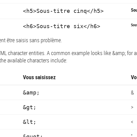
Sou
<h5>Sous-titre cinq</h5>
Sous
<h6>Sous-titre six</h6>
nt être saisis sans problème.
ML character entities. A common example looks like &amp; for an 
he available characters include:
Vous saisissez
Vo
&
&amp;
>
&gt;
<
&lt;
"
&quot;