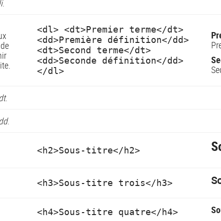
li
.
<dl> <dt>Premier terme</dt>
Pr
ux
<dd>Première définition</dd>
Pr
 de
<dt>Second terme</dt>
nir
Se
<dd>Seconde définition</dd>
ite.
Se
</dl>
dt
.
dd
.
S
<h2>Sous-titre</h2>
So
<h3>Sous-titre trois</h3>
So
<h4>Sous-titre quatre</h4>