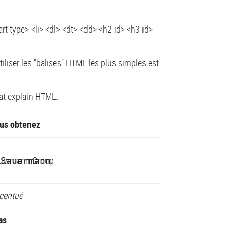
rt type> <li> <dl> <dt> <dd> <h2 id> <h3 id>
liser les "balises" HTML les plus simples est
hat explain HTML.
us obtenez
uermann Group
>Sauermann
centué
as