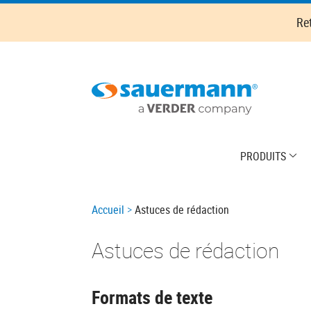
Skip
Re
to
main
content
Main
PRODUITS
navigation
Breadcrumb
Accueil
Astuces de rédaction
Astuces de rédaction
Formats de texte