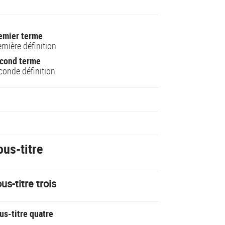
emier terme
emière définition
cond terme
conde définition
ous-titre
us-titre trois
us-titre quatre