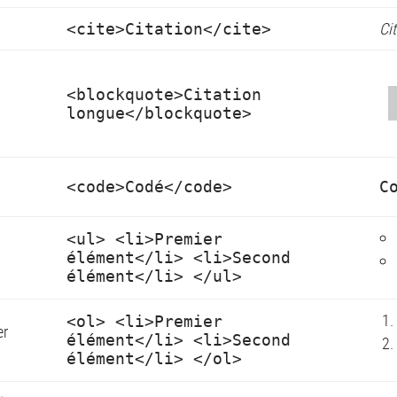
Ci
<cite>Citation</cite>
<blockquote>Citation
longue</blockquote>
<code>Codé</code>
C
<ul> <li>Premier
élément</li> <li>Second
élément</li> </ul>
<ol> <li>Premier
er
élément</li> <li>Second
élément</li> </ol>