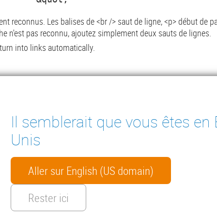
t reconnus. Les balises de <br /> saut de ligne, <p> début de pa
e n'est pas reconnu, ajoutez simplement deux sauts de lignes.
rn into links automatically.
t reconnus. Les balises de <br /> saut de ligne, <p> début de pa
e n'est pas reconnu, ajoutez simplement deux sauts de lignes.
Il semblerait que vous êtes en 
rn into links automatically.
Unis
Aller sur English (US domain)
ter
ES À CONDENSAT
INSTRUMENTS DE MESURE
MENTS TECHNIQUES
CONTACT
Rester ici
HTS