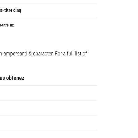
s-titre cinq
-titre six
ampersand & character. For a full list of
us obtenez