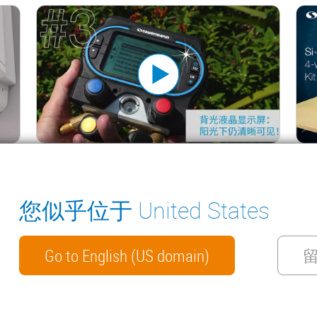
市！
爱上索尔曼冷媒表的十大理由
【新
您似乎位于 United States
ter
冷凝水排水泵
环境测量仪器
手册
联系我们
Go to English (US domain)
WECHAT