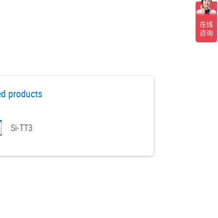
ed products
Si-TT3