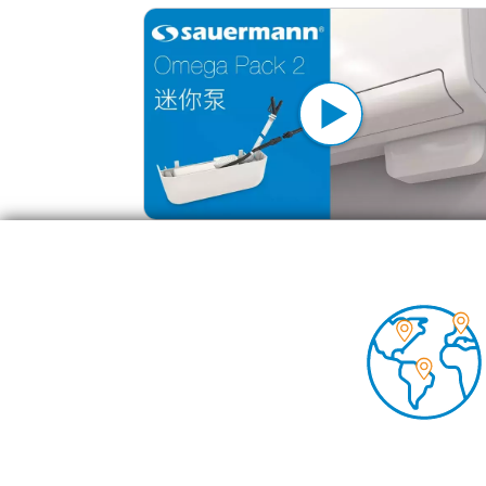
【迷你泵】Omega Pack2新品迷你泵套装上
Foo
空调
技术
见解