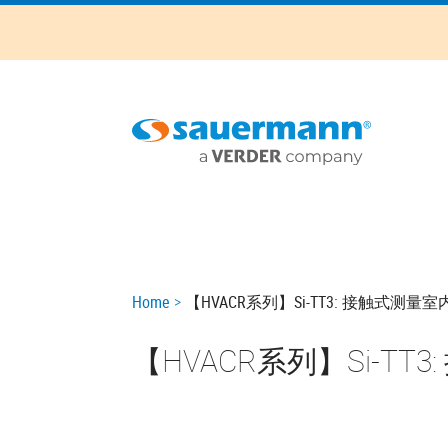
Skip
to
main
content
Main
navigation
Breadcrumb
Home
【HVACR系列】Si-TT3: 接触式测量
【HVACR系列】Si-T