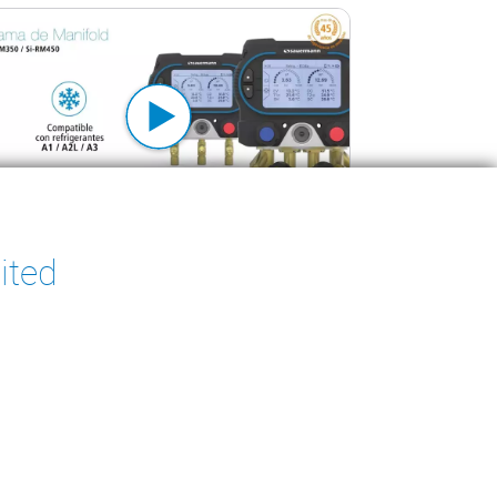
 de Manifolds Si-RM350 y Si-RM450
ited