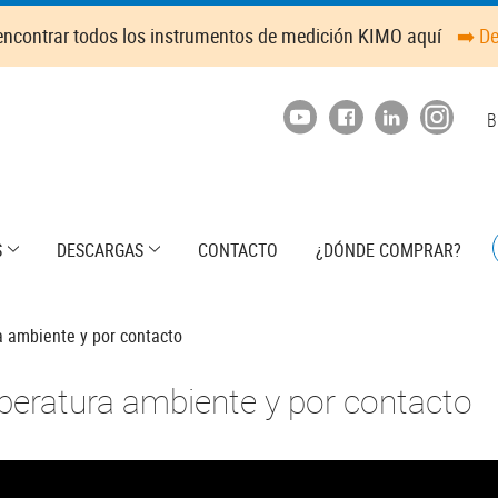
ncontrar todos los instrumentos de medición KIMO aquí
➡️ D
T
B
m
S
DESCARGAS
CONTACTO
¿DÓNDE COMPRAR?
 ambiente y por contacto
peratura ambiente y por contacto