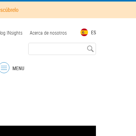
escúbrelo
op
ES
log INsights
Acerca de nosotros
enu
MENU
Menu