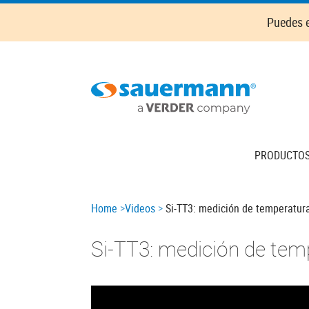
Skip
Puedes e
to
main
content
Main
PRODUCTO
navigation
Breadcrumb
Home
Videos
Si-TT3: medición de temperatura
Si-TT3: medición de tem