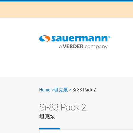
Skip
to
main
content
Main
navigation
Breadcrumb
Home
坦克泵
Si-83 Pack 2
Si-83 Pack 2
坦克泵