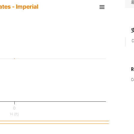
ates - Imperial
C
C
0
H (ft)