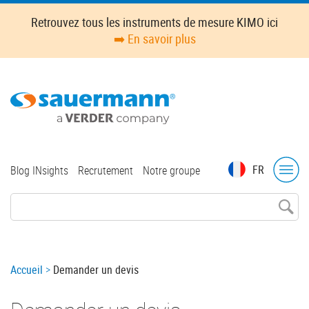
Skip
Retrouvez tous les instruments de mesure KIMO ici
to
➡️ En savoir plus
main
content
Top
FR
Blog INsights
Recrutement
Notre groupe
menu
Breadcrumb
Accueil
Demander un devis