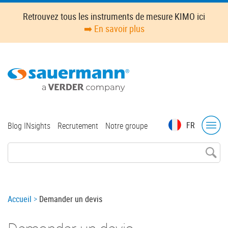
Skip
Retrouvez tous les instruments de mesure KIMO ici
to
➡️ En savoir plus
main
content
Top
FR
Blog INsights
Recrutement
Notre groupe
menu
Breadcrumb
Accueil
Demander un devis