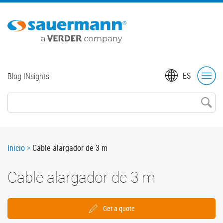
Skip
to
main
content
Top
ES
Blog INsights
menu
Breadcrumb
Inicio
Cable alargador de 3 m
Cable alargador de 3 m
Get a quote