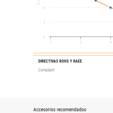
Q (l/h)
4
2
0
0
2
4
DIRECTIVAS ROHS Y RAEE
Compliant
Accesorios recomendados