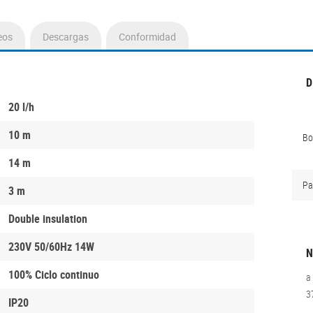
eos
Descargas
Conformidad
D
20 l/h
10 m
B
14 m
Pa
3 m
Double insulation
230V 50/60Hz 14W
N
100% Ciclo continuo
a
3
IP20