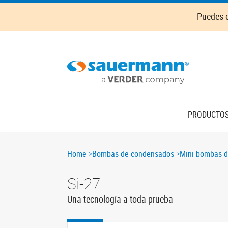
Skip
Puedes e
to
main
content
Main
PRODUCTO
navigation
Breadcrumb
Home
Bombas de condensados
Mini bombas d
Si-27
Una tecnología a toda prueba