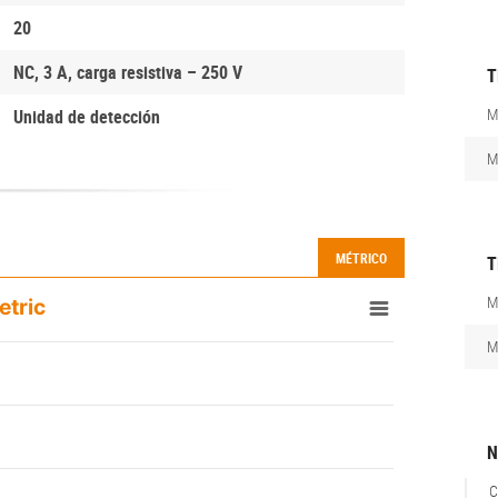
20
NC, 3 A, carga resistiva – 250 V
T
M
Unidad de detección
M
MÉTRICO
T
M
etric
M
N
C