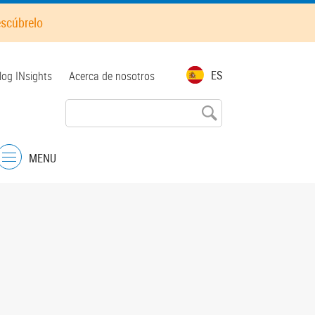
escúbrelo
op
ES
log INsights
Acerca de nosotros
enu
MENU
Menu