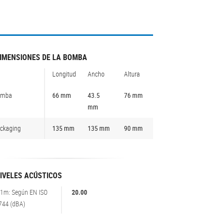
IMENSIONES DE LA BOMBA
Longitud
Ancho
Altura
omba
66 mm
43.5
76 mm
mm
ckaging
135 mm
135 mm
90 mm
IVELES ACÚSTICOS
 1m: Según EN ISO
20.00
744 (dBA)