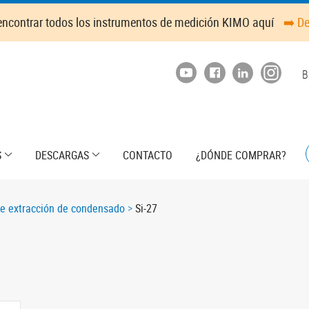
ncontrar todos los instrumentos de medición KIMO aquí
➡️ D
T
B
m
S
DESCARGAS
CONTACTO
¿DÓNDE COMPRAR?
e extracción de condensado
Si-27