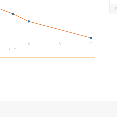
6
8
10
H (m)