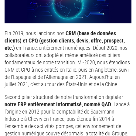
Fin 2019, nous lancions nos
CRM (base de données
clients) et CPQ (gestion clients, devis, offre, prospect,
etc.)
en France, entièrement numériques. Début 2020, nos
collaborateurs ont adopté et même amélioré ces piliers
fondamentaux de notre transition. Mi-2020, nous étendions
CRM et CPQ à nos entités en Italie, puis en Angleterre, suivi
de l’Espagne et de l’Allemagne en 2021. Aujourd’hui en
juillet 2021, c’est au tour des États-Unis et de la Chine !
Second pilier structurel de notre transformation digitale :
notre ERP entièrement informatisé, nommé QAD
. Lancé à
l’origine en 2012 pour la comptabilité de Sauermann
Industrie à Chevry en France, puis étendu fin 2014 à
l’ensemble des activités pompes, cet environnement de
gestion numérique couvre désormais la totalité du Groupe.