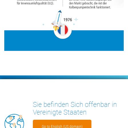
Footer
KONDENSATPUMPEN
MESSGERÄTE
Sie befinden Sich offenbar in
INSIGHTS
KONTAKT
Vereinigte Staaten
Go to English (US domain)