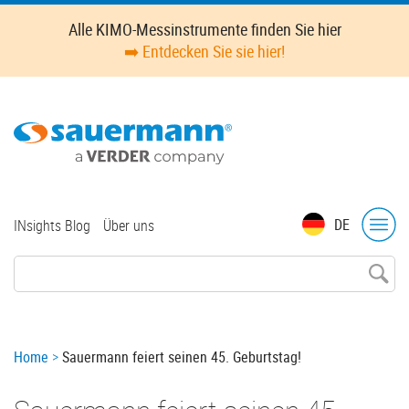
Skip
Alle KIMO-Messinstrumente finden Sie hier
to
➡️ Entdecken Sie sie hier!
main
content
Top
DE
INsights Blog
Über uns
menu
Breadcrumb
Home
Sauermann feiert seinen 45. Geburtstag!