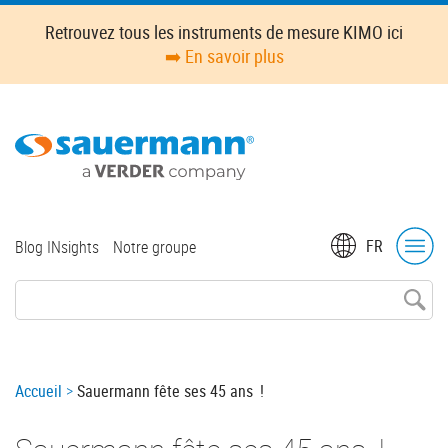
Skip
Retrouvez tous les instruments de mesure KIMO ici
to
➡️ En savoir plus
main
content
Top
FR
Blog INsights
Notre groupe
menu
Breadcrumb
Accueil
Sauermann fête ses 45 ans !