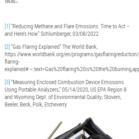
[1]
“Reducing Methane and Flare Emissions: Time to Act –
and Here’s How” Schlumberger, 03/08/2022
[2]
“Gas Flaring Explained” The World Bank,
https://www.worldbank.org/en/programs/gasflaringreduction/
flaring-
explained#:~:text=Gas%20flaring%20is%20the%20burning,app
[3]
“Measuring Enclosed Combustion Device Emissions
Using Portable Analyzers,” 05/14/2020, US EPA Region 8
and Wyoming Dept. of Environmental Quality; Stovern,
Beeler, Beck, Polk, Etcheverry