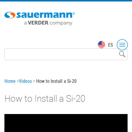
Skip
to
main
content
Top
ES
menu
Breadcrumb
Home
Videos
How to Install a Si-20
How to Install a Si-20