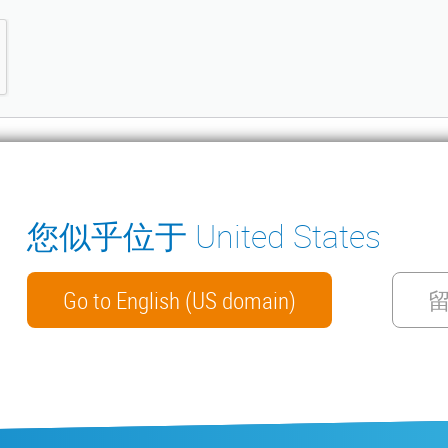
您似乎位于 United States
ter
冷凝水排水泵
环境测量仪器
手册
联系我们
Go to English (US domain)
WECHAT
私政策
网络安全
保修政策
ISO 9001 证书
一般销售条款