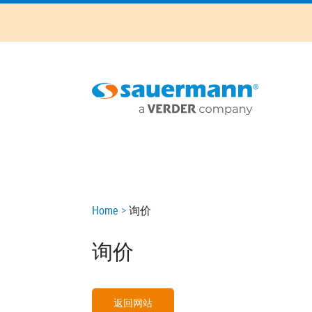
Skip
to
main
content
Main
navigation
Breadcrumb
Home
询价
询价
返回网站