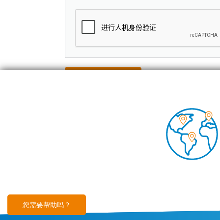
Foo
空调
技术
见解
您需要帮助吗？
Footer
免责声明
Cookies 文件
沪ICP备2023025212号
隐