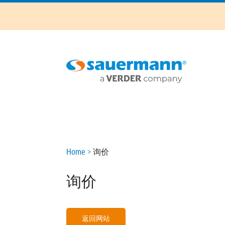
Skip
to
main
content
Main
navigation
Breadcrumb
Home
询价
询价
返回网站