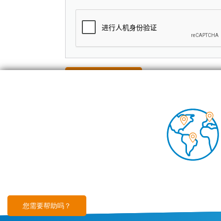
Foo
空调
技术
见解
您需要帮助吗？
Footer
免责声明
Cookies 文件
沪ICP备2023025212号
隐