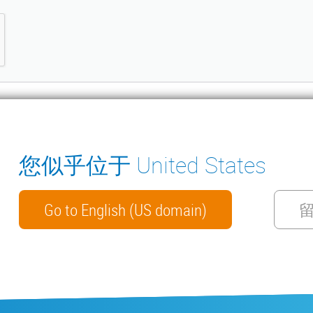
您似乎位于 United States
ter
冷凝水排水泵
环境测量仪器
手册
联系我们
Go to English (US domain)
WECHAT
私政策
网络安全
保修政策
ISO 9001 证书
一般销售条款