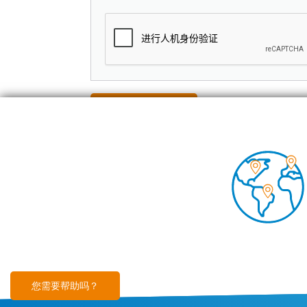
Foo
空调
技术
见解
您需要帮助吗？
Footer
免责声明
Cookies 文件
沪ICP备2023025212号
隐