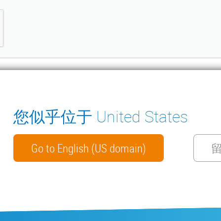
您似乎位于 United States
ter
冷凝水排水泵
环境测量仪器
手册
联系我们
Go to English (US domain)
WECHAT
私政策
网络安全
保修政策
ISO 9001 证书
一般销售条款