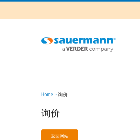
Skip
to
main
content
Main
navigation
Breadcrumb
Home
询价
询价
返回网站