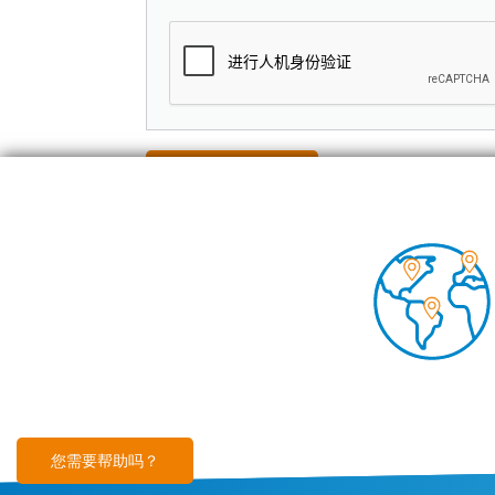
Foo
空调
技术
见解
您需要帮助吗？
Footer
免责声明
Cookies 文件
沪ICP备2023025212号
隐