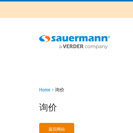
Skip
to
main
content
Main
navigation
Breadcrumb
Home
询价
询价
返回网站