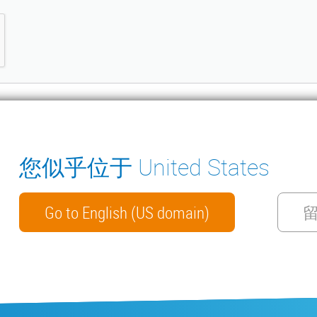
您似乎位于 United States
ter
冷凝水排水泵
环境测量仪器
手册
联系我们
Go to English (US domain)
WECHAT
私政策
网络安全
保修政策
ISO 9001 证书
一般销售条款