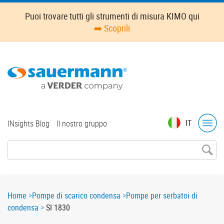
Skip
Puoi trovare tutti gli strumenti di misura KIMO qui
to
➡️ Scoprili
main
content
Top
IT
INsights Blog
Il nostro gruppo
menu
Breadcrumb
Home
Pompe di scarico condensa
Pompe per serbatoi di
condensa
SI 1830