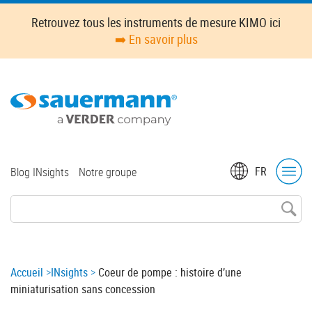
Skip
Retrouvez tous les instruments de mesure KIMO ici
to
➡️ En savoir plus
main
content
Top
FR
Blog INsights
Notre groupe
menu
Breadcrumb
Accueil
INsights
Coeur de pompe : histoire d’une
miniaturisation sans concession