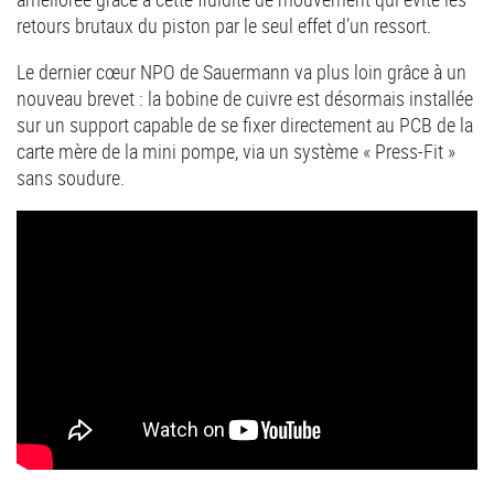
retours brutaux du piston par le seul effet d’un ressort.
Le dernier cœur NPO de Sauermann va plus loin grâce à un
nouveau brevet : la bobine de cuivre est désormais installée
sur un support capable de se fixer directement au PCB de la
carte mère de la mini pompe, via un système « Press-Fit »
sans soudure.