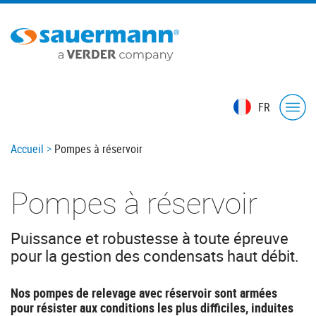
Skip
to
main
content
FR
Breadcrumb
Accueil
Pompes à réservoir
Pompes à réservoir
Puissance et robustesse à toute épreuve
pour la gestion des condensats haut débit.
Nos pompes de relevage avec réservoir sont armées
pour résister aux conditions les plus difficiles, induites