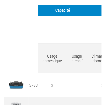
Capacité
C
Usage
Usage
Climatis
domestique
intensif
domest
Si-83
x
x