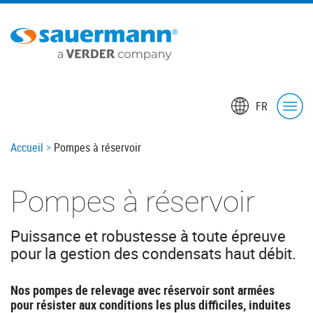
Skip
to
main
content
FR
Breadcrumb
Accueil
Pompes à réservoir
Pompes à réservoir
Puissance et robustesse à toute épreuve
pour la gestion des condensats haut débit.
Nos pompes de relevage avec réservoir sont armées
pour résister aux conditions les plus difficiles, induites