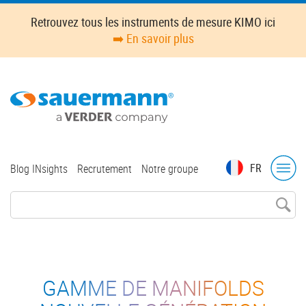
Skip
Retrouvez tous les instruments de mesure KIMO ici
to
➡️ En savoir plus
main
content
Top
FR
Blog INsights
Recrutement
Notre groupe
menu
GAMME DE MANIFOLDS