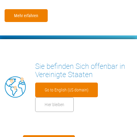
Mehr erfahren
Footer
KONDENSATPUMPEN
MESSGERÄTE
Sie befinden Sich offenbar in
INSIGHTS
KONTAKT
Vereinigte Staaten
Go to English (US domain)
Hier bleiben
Footer
Impressum
Cookies
Datenschutzerklärung
Sicherheitsdatenblatt
menu
Herstellergarantie
AGB