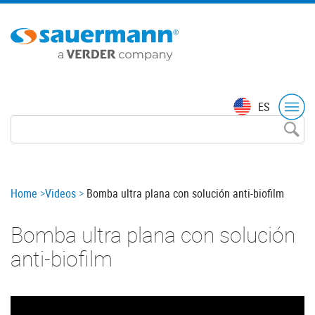
Skip
to
main
content
Top
ES
menu
Breadcrumb
Home
Videos
Bomba ultra plana con solución anti-biofilm
Bomba ultra plana con solución
anti-biofilm