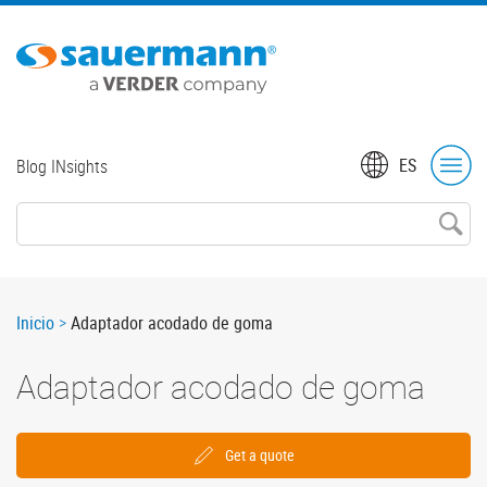
Skip
to
main
content
Top
ES
Blog INsights
menu
Breadcrumb
Inicio
Adaptador acodado de goma
Adaptador acodado de goma
Get a quote