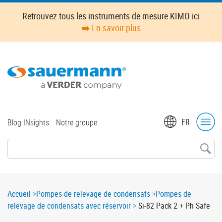
Skip
Retrouvez tous les instruments de mesure KIMO ici
to
➡️ En savoir plus
main
content
Top
FR
Blog INsights
Notre groupe
menu
Breadcrumb
Accueil
Pompes de relevage de condensats
Pompes de
relevage de condensats avec réservoir
Si-82 Pack 2 + Ph Safe