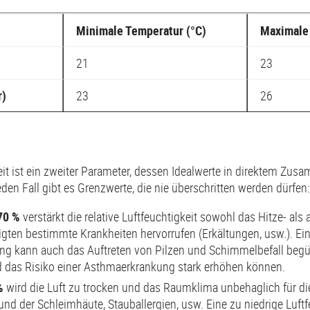
Minimale Temperatur (°C)
Maximale 
21
23
r)
23
26
keit ist ein zweiter Parameter, dessen Idealwerte in direktem Zu
den Fall gibt es Grenzwerte, die nie überschritten werden dürfen:
70 %
verstärkt die relative Luftfeuchtigkeit sowohl das Hitze- al
gten bestimmte Krankheiten hervorrufen (Erkältungen, usw.). Eine
ng kann auch das Auftreten von Pilzen und Schimmelbefall begün
d das Risiko einer Asthmaerkrankung stark erhöhen können.
%
wird die Luft zu trocken und das Raumklima unbehaglich für d
d der Schleimhäute, Stauballergien, usw. Eine zu niedrige Luftf