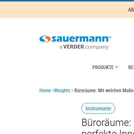
Skip
Al
to
main
content
Main
PRODUKTE
RE
navigation
Breadcrumb
Home
INsights
Büroräume: Mit welchen Maßnah
Instrumente
Büroräume: 
perfekte Inn