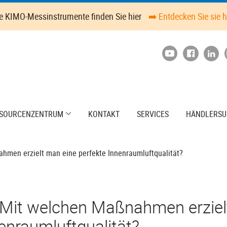
le KIMO-Messinstrumente finden Sie hier
➡️ Entdecken Sie sie h
SOURCENZENTRUM
KONTAKT
SERVICES
HÄNDLERSU
men erzielt man eine perfekte Innenraumluftqualität?
Mit welchen Maßnahmen erziel
enraumluftqualität?