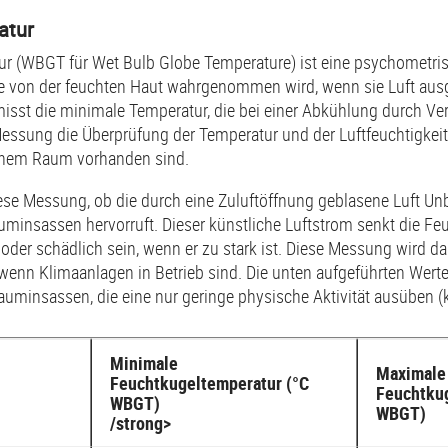
atur
ur (WBGT für Wet Bulb Globe Temperature) ist eine psychometri
ie von der feuchten Haut wahrgenommen wird, wenn sie Luft ausges
isst die minimale Temperatur, die bei einer Abkühlung durch Ver
essung die Überprüfung der Temperatur und der Luftfeuchtigkeit
einem Raum vorhanden sind.
diese Messung, ob die durch eine Zuluftöffnung geblasene Luft U
minsassen hervorruft. Dieser künstliche Luftstrom senkt die F
er schädlich sein, wenn er zu stark ist. Diese Messung wird da
wenn Klimaanlagen in Betrieb sind. Die unten aufgeführten Werte 
uminsassen, die eine nur geringe physische Aktivität ausüben (k
Minimale
Maximale
Feuchtkugeltemperatur (°C
Feuchtkug
WBGT)
WBGT)
/strong>