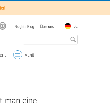
ier!
Top
DE
INsights Blog
Über uns
menu
CHE
MENÜ
Menu
t man eine