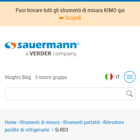
Skip
Puoi trovare tutti gli strumenti di misura KIMO qui
to
➡️ Scoprili
main
content
Top
IT
INsights Blog
Il nostro gruppo
menu
Breadcrumb
Home
Strumenti di misura
Strumenti portatili
Rilevatore
perdite di refrigerante
Si-RD3