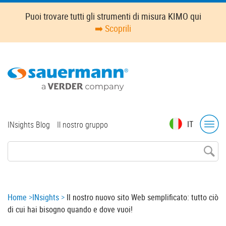
Skip
Puoi trovare tutti gli strumenti di misura KIMO qui
to
➡️ Scoprili
main
content
Top
IT
INsights Blog
Il nostro gruppo
menu
Breadcrumb
Home
INsights
Il nostro nuovo sito Web semplificato: tutto ciò
di cui hai bisogno quando e dove vuoi!